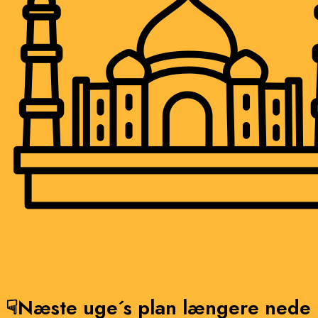
☟Næste uge´s plan længere nede