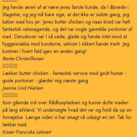
Jeg havde æren af at være jeres første kunde, da I åbnede i
Slagelse, og jeg må bare sige, at det ikke er sidste gang, jeg
køber mad hos jer. Jeres butter chicken og naan brød var helt
fantastisk velsmagende, og det var nogle gavmilde portioner af
mad Derudover var I så søde, glade og havde intet imod at
hyggesnakke med kunderne, selvom I sikkert havde travlt Jeg
kommer i hvert fald igen en anden gang!
Bente Christoffersen





Lækker butter chicken - fantastisk service med godt humør -
gode portioner - glæder mig næste gang
Jeanne Lind Nielsen





Kom gående ind over Rådhuspladsen og kunne dufte maden
på lang afstand. Vi undersøgte hvad det var og hold da op en
fornøjelse. Længe siden vi har smagt så udsøgt en ret. Tak for
lækker mad.
Kisser Franciska Lehnert