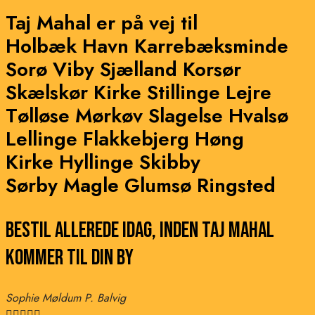
Taj Mahal er på vej til
Holbæk Havn
Karrebæksminde
Sorø
Viby Sjælland
Korsør
Skælskør
Kirke Stillinge
Lejre
Tølløse
Mørkøv
Slagelse
Hvalsø
Lellinge
Flakkebjerg
Høng
Kirke Hyllinge
Skibby
Sørby Magle
Glumsø
Ringsted
Bestil allerede idag, inden Taj Mahal
kommer til din by
Sophie Møldum P. Balvig




