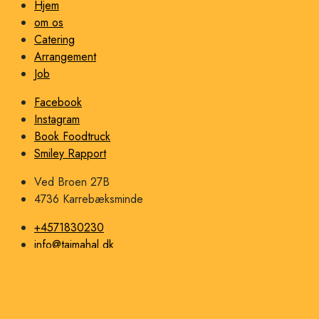
Hjem
om os
Catering
Arrangement
Job
Facebook
Instagram
Book Foodtruck
Smiley Rapport
Ved Broen 27B
4736 Karrebæksminde
+4571830230
info@tajmahal.dk
+4571830230
Copyright © 2024 Taj Mahal