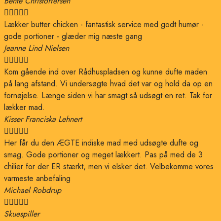
Bente Christoffersen





Lækker butter chicken - fantastisk service med godt humør -
gode portioner - glæder mig næste gang
Jeanne Lind Nielsen





Kom gående ind over Rådhuspladsen og kunne dufte maden
på lang afstand. Vi undersøgte hvad det var og hold da op en
fornøjelse. Længe siden vi har smagt så udsøgt en ret. Tak for
lækker mad.
Kisser Franciska Lehnert





Her får du den ÆGTE indiske mad med udsøgte dufte og
smag. Gode portioner og meget lækkert. Pas på med de 3
chilier for der ER stærkt, men vi elsker det. Velbekomme vores
varmeste anbefaling
Michael Robdrup





Skuespiller