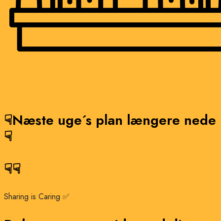
☟Næste uge´s plan længere nede
☟
☟☟
Sharing is Caring​ ✅